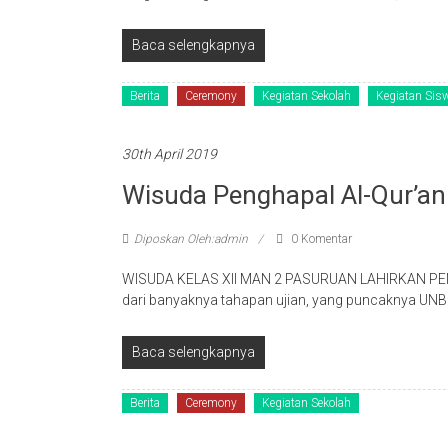
Baca selengkapnya
Berita
Ceremony
Kegiatan Sekolah
Kegiatan Sis
30th April 2019
Wisuda Penghapal Al-Qur’an
Diposkan Oleh:admin
0 Komentar
WISUDA KELAS XII MAN 2 PASURUAN LAHIRKAN PENG
dari banyaknya tahapan ujian, yang puncaknya UN
Baca selengkapnya
Berita
Ceremony
Kegiatan Sekolah