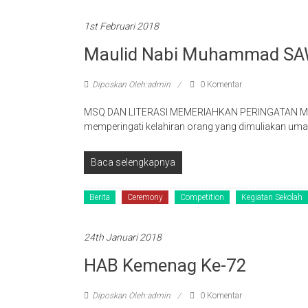
1st Februari 2018
Maulid Nabi Muhammad S
Diposkan Oleh:admin
0 Komentar
MSQ DAN LITERASI MEMERIAHKAN PERINGATAN MA
memperingati kelahiran orang yang dimuliakan uma
Baca selengkapnya
Berita
Ceremony
Competition
Kegiatan Sekolah
24th Januari 2018
HAB Kemenag Ke-72
Diposkan Oleh:admin
0 Komentar