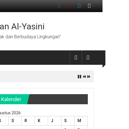
an Al-Yasini
hlak dan Berbudaya Lingkungan”
Kalender
ustus 2026
S
S
R
K
J
S
M