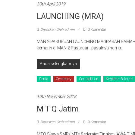
30th April 2019
LAUNCHING (MRA)
Diposkan Oleh:admin
0 Komentar
MAN 2 PASURUAN LAUNCHING MADRASAH RAMAH ANA
kemarin di MAN 2 Pasuruan, pasalnya hari itu
Baca selengkapnya
Berita
Ceremony
Competition
Kegiatan Sekolah
10th November 2018
M T Q Jatim
Diposkan Oleh:admin
0 Komentar
MTQ Siswa SMP/ MTs Sederajat Tingkat JAWA TIM