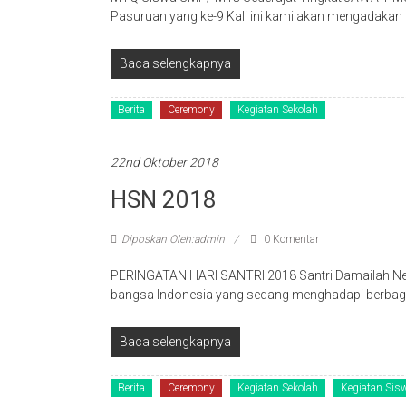
Pasuruan yang ke-9 Kali ini kami akan mengadaka
Baca selengkapnya
Berita
Ceremony
Kegiatan Sekolah
22nd Oktober 2018
HSN 2018
Diposkan Oleh:admin
0 Komentar
PERINGATAN HARI SANTRI 2018 Santri Damailah Nege
bangsa Indonesia yang sedang menghadapi berbag
Baca selengkapnya
Berita
Ceremony
Kegiatan Sekolah
Kegiatan Sis