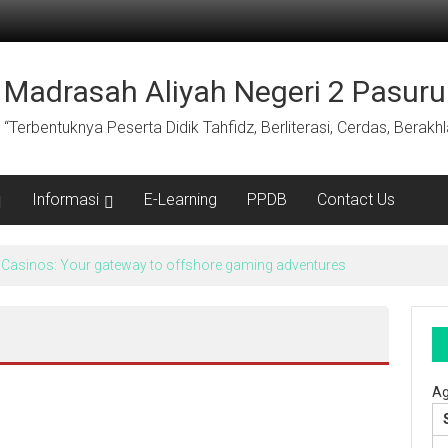
Madrasah Aliyah Negeri 2 Pasuru
“Terbentuknya Peserta Didik Tahfidz, Berliterasi, Cerdas, Berak
Informasi
E-Learning
PPDB
Contact Us
Casinos: Your gateway to offshore gaming adventures
Ag