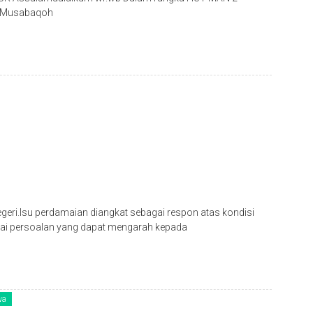
n Musabaqoh
ri.Isu perdamaian diangkat sebagai respon atas kondisi
ai persoalan yang dapat mengarah kepada
wa