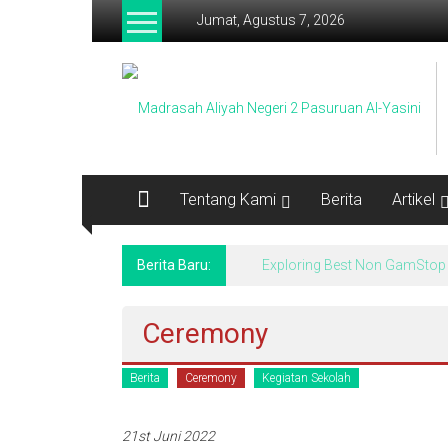
Lompat
Jumat, Agustus 7, 2026
ke
konten
Tentang Kami
Berita
Artikel
Berita Baru:
Exploring Best Non GamStop 
Ceremony
Berita
Ceremony
Kegiatan Sekolah
21st Juni 2022