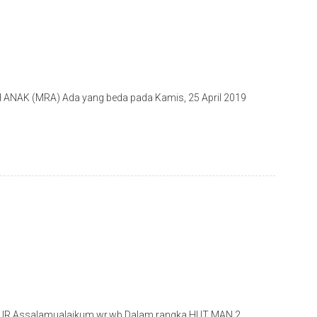
K (MRA) Ada yang beda pada Kamis, 25 April 2019
UR Assalamualaikum wr.wb Dalam rangka HUT MAN 2