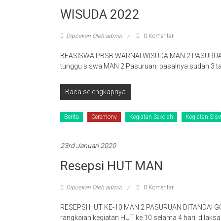
WISUDA 2022
Diposkan Oleh:admin
0 Komentar
BEASISWA PBSB WARNAI WISUDA MAN 2 PASURUAN Pr
tunggu siswa MAN 2 Pasuruan, pasalnya sudah 3 
Baca selengkapnya
Berita
Ceremony
Kegiatan Sekolah
Kegiatan Sis
23rd Januari 2020
Resepsi HUT MAN
Diposkan Oleh:admin
0 Komentar
RESEPSI HUT KE-10 MAN 2 PASURUAN DITANDAI 
rangkaian kegiatan HUT ke 10 selama 4 hari, dilaks