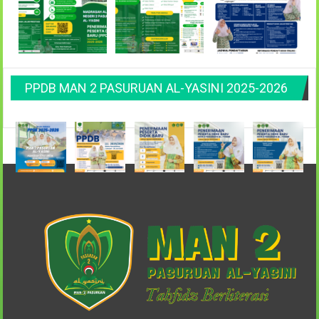
PPDB MAN 2 PASURUAN AL-YASINI 2025-2026