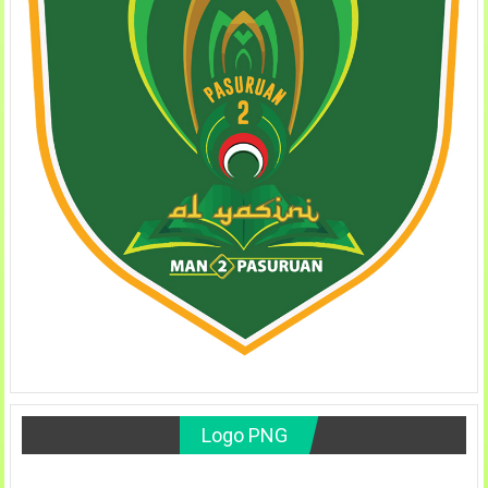
Logo PNG