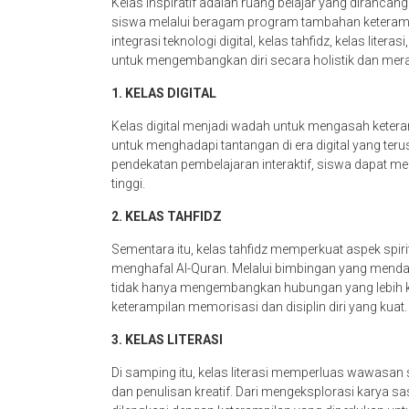
Kelas Inspiratif adalah ruang belajar yang diranc
siswa melalui beragam program tambahan keterampi
integrasi teknologi digital, kelas tahfidz, kelas liter
untuk mengembangkan diri secara holistik dan mer
1.
KELAS DIGITAL
Kelas digital menjadi wadah untuk mengasah keteram
untuk menghadapi tantangan di era digital yang ter
pendekatan pembelajaran interaktif, siswa dapat menj
tinggi.
2.
KELAS TAHFIDZ
Sementara itu, kelas tahfidz memperkuat aspek spi
menghafal Al-Quran. Melalui bimbingan yang mend
tidak hanya mengembangkan hubungan yang lebih 
keterampilan memorisasi dan disiplin diri yang kuat.
3. KELAS LITERASI
Di samping itu, kelas literasi memperluas wawasa
dan penulisan kreatif. Dari mengeksplorasi karya sas