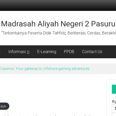
Madrasah Aliyah Negeri 2 Pasuru
“Terbentuknya Peserta Didik Tahfidz, Berliterasi, Cerdas, Berak
Informasi
E-Learning
PPDB
Contact Us
Casinos: Your gateway to offshore gaming adventures
Ag
duh