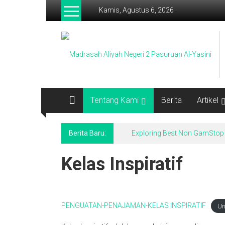
Lompat
Kamis, Agustus 6, 2026
ke
konten
Tentang Kami
Berita
Artikel
Berita Baru:
Exploring Best Non GamStop 
Kelas Inspiratif
PENGUATAN-PENAJAMAN-KELAS INSPIRATIF
Un