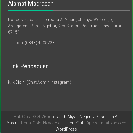
Alamat Madrasah
Pondok Pesantren Terpadu Al-Yasini, Jl. Raya Wonorejo,
Arengareng Barat, Ngabar, Kec. Kraton, Pasuruan, Jawa Timur
67151
Telepon: (0343) 4505223
Link Pengaduan
Klik
Disini
(Chat Admin Instagram)
Hak Cipta © 2026
Madrasah Aliyah Negeri 2 Pasuruan Al-
Yasini
. Tema: ColorNews oleh
ThemeGrill
. Dipersembahkan oleh
WordPress
.