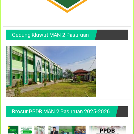
Gedung Kluwut MAN 2 Pasuruan
Brosur PPDB MAN 2 Pasuruan 2025-2026