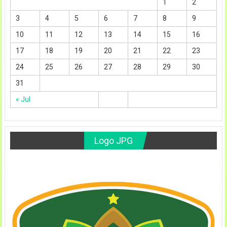
1
2
3
4
5
6
7
8
9
10
11
12
13
14
15
16
17
18
19
20
21
22
23
24
25
26
27
28
29
30
31
« Jul
Logo JPG