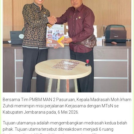
Bersama Tim PMBM MAN 2 Pasuruan, Kepala Madrasah Moh.Irham
Zuhdi memimpin misi perjalanan Kerjasama dengan MTsN se
Kabupaten Jembarana pada, 6 Mei 2026.
Tujuan utamanya adalah mengembangkan medrasah kedua belah
pihak. Tujuan utama tersebut dibreakdown menjadi 6 ruang