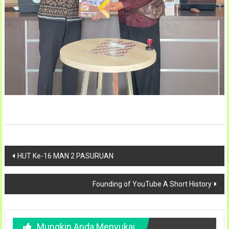
Navigasi
HUT Ke-16 MAN 2 PASURUAN
pos
Founding of YouTube A Short History
Mungkin Anda Menyukai