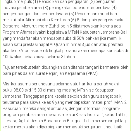
lingkup,meliputi; (1) Pendidikan dan pengajaran (2) penguatan
inovasi pembelajaran (3) peningkatan potensi sumberdaya (4)
pengembangan dan pemberdayaan (5) Penerimaan murid baru
melalui jalur Afirmasi atau Kemitraan (6) Bidang lain yang disepakati
Bersama. Menurut Irham Zuhdi poin 5 diistimewakan karena ada
Program Afirmasi yakni bagi siswa MTsN Kabupaten Jembrana-Bali
yang mendaftar akan mendapat subsidi 50% bahkan jika memiliki
salah satu prestasi hapal Al Qu’an minimal 3 jus dan atau prestasi
akademik/non akademik tingkat provinsi akan mendapatkan subsidi
100% alias bebas biaya selama 3 tahun.
Tujuan tersebut telah dituangkan dan ditanda tangani bermaterei oleh
para pihak dalam surat Perjanjian Kerjasama (PKM).
Misi kerjasama berlangsung selama satu hari kerja penuh yakni
pukul 08.00 s/d 15.30 di masing-masing MTsN se Kabupaten
Jembrana. Tanggapan para kepala sekolah dan guru sangat baik,
terutama para siswa kelas 9 yang mendapatkan materi profil MAN 2
Pasuruan, mereka sangat antusias, dengan informasi program-
program pembelajaran menarik melalui Kelas Inspiratif, kelas Tahfid,
Literasi, Digital, Desain Busana dan Bilingual. Lebih bersemangat lagi
ketika mereka akan dipersiapkan memasuki perguruan tinggi baik