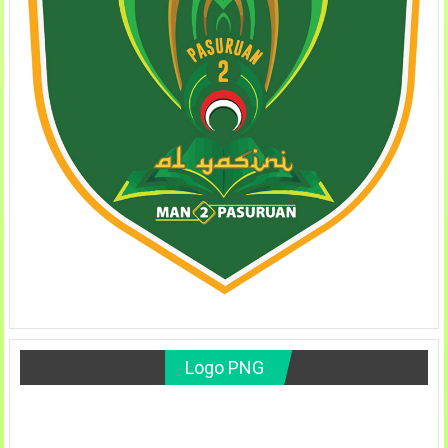
Logo PNG