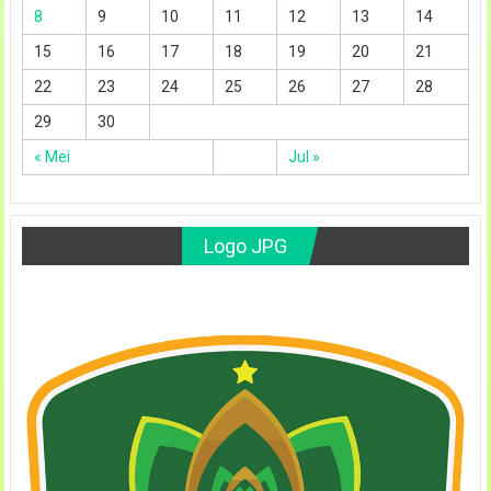
8
9
10
11
12
13
14
15
16
17
18
19
20
21
22
23
24
25
26
27
28
29
30
« Mei
Jul »
Logo JPG