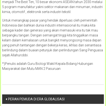
menjadi The Best Ten, 10 besar ekonomi ASEAN tahun 2030 melalui
5 pogram manufaktur yakni sektor makanan dan minuman, industri
kimia, otomotif , elektronik serta industri tekstil.
Untuk menangkap pasar yang hendak diperluas oleh pemerintah
Indonesia dan bahkan dunia industri internasional itu maka kita
sebagai kader dan generasi yang akan memasuki era itu tak mau
berpangku tangan. Dengan semangat tinggi kita tinggalkan masa
kelam dalam kemalasan untuk bangkit menyongsong masa depan
yang penuh tantangan dengan bekerja keras, ikhlas dan senantiasa
berlindung dalam buaian petunjuk dan perlindungan Sang Penguasa
sejati Allahurobbi.
*)Penulis adalah Guru Biologi Wakil Kepala Bidang Hubungan
Masyarakat dan Mutu MAN 2 Pasuruan
Navigasi
PERAN PEMUDA DI ERA GLOBALISASI