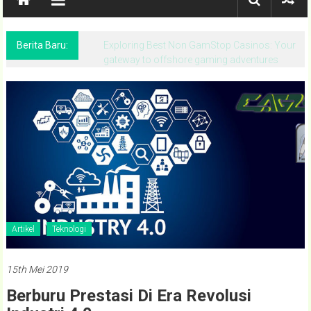
Berita Baru:
Hellspin Casino: Quick‑Hit Slots, Fast Wins,
and Short Play Sessions
Artikel
Teknologi
15th Mei 2019
Berburu Prestasi Di Era Revolusi