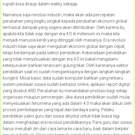
rupiah bisa diraup dalam waktu sekejap.
Namanya saja revolusi industri, maka akan ada percepatan
perubahan yang begitu singkat kepada perubahan ekonomi global
termasuk dampak yang segera akan ditimbulkan. Oleh karena itu,
apabila kita tidak siap dengan era 4.0 di millenium ini maka kita
menjadi manusia kerdil yang ditinggal oleh masanya. Era revolusi
industri tidak saja akan mengubah ekonomi global dengan cepat,
tetapi berdampak pada sektor pendidikan. Keberadaan pendidikan
yang tidak menyesuaikan dengan era 4.0 ini bakal mengalami
keterpurukan bahkan terancam gulung tikar. Oleh karenanya sektor
pendidikan saat ini sudah mengantisipinya dengan langkah-langkah
kongkrit. Misal basic data sudah komputer bahkan yang terbaru
sistem penilaian siswa sudah berbasis online, aplikasi raport digital
yang disebut ARD. Perubahan itu menandakan prestasi bagi setiap
organisasi maupun perorangan. Jika dunia pendidikan sudah mulai
menyesuaikan fenomena yang ada dalam 4.0 maka akan diikuti oleh
proses pembelajaran yang tepat dan berdaya saing. Pelaku
pendidikan yakni guru dan siswa dituntut untuk tidak biasa lagi
dalam menghadapi era revolusi pendidikannya. Para guru dan siswa
harus merubah diri dari cara lama ke cara baru, baik dalam berpikir
maupun berbuat. Sikap kita tampak sepakat jika para guru dan siswa