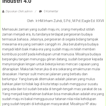
Industri 4.0
Diposkan Oleh:admin
0 Komentar
Oleh : Ir.HM.Irham Zuhdi, S.Pd., M.Pd | Eagle Ed. XXVII
Memasuki zaman yang sudah maju ini, orang menyebut istilah
zaman menjadi era, itu tandanya terdapat pergeseran budaya
termasuk bahasa. Jelasnya, pergeseran di segala bidang tampak
mewarnai era yang semakin canggih ini. Jika berubahnya budaya
menjadi lebih baik maka era yang sudah maju ini telah memberi
kontribusi positif pada kehidupan umat manusia. Misalnya budaya
berpangku tangan menunggu giliran datang, sudah bergeser kepada
menyinsingkan lengan untuk bekerja keras mencari capaian yang
diharapkan. Maka tak heran jika di era sekarang emakmuran mulai
dirasakan. Hampir sulit mencari jalanan yang berbatu dan
berlumpur. Yang banyak ditemukan adalah jalanan yang mulus
bahkan jalan tol tidak lagi di kota tetapi sudah menggusur susatu
yang ada dan tol sudah berada di tengah-tengah mas yarakat de sa.
Yang menjadi keprihatinan bahkan bisa menakutkan adalah era yang
sudah maju ini bakal menggususur tatanan nilai-nilai kehidupan
yang sudah terpatri di kehidupan masyarakat. Misalnya HP atau