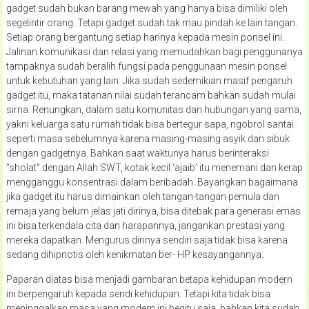
gadget sudah bukan barang mewah yang hanya bisa dimiliki oleh
segelintir orang. Tetapi gadget sudah tak mau pindah ke lain tangan.
Setiap orang bergantung setiap harinya kepada mesin ponsel ini.
Jalinan komunikasi dan relasi yang memudahkan bagi penggunanya
tampaknya sudah beralih fungsi pada penggunaan mesin ponsel
untuk kebutuhan yang lain. Jika sudah sedemikian masif pengaruh
gadget itu, maka tatanan nilai sudah terancam bahkan sudah mulai
sirna. Renungkan, dalam satu komunitas dan hubungan yang sama,
yakni keluarga satu rumah tidak bisa bertegur sapa, ngobrol santai
seperti masa sebelumnya karena masing-masing asyik dan sibuk
dengan gadgetnya. Bahkan saat waktunya harus berinteraksi
“sholat” dengan Allah SWT, kotak kecil ‘ajaib’ itu menemani dan kerap
mengganggu konsentrasi dalam beribadah. Bayangkan bagaimana
jika gadget itu harus dimainkan oleh tangan-tangan pemula dan
remaja yang belum jelas jati dirinya, bisa ditebak para generasi emas
ini bisa terkendala cita dan harapannya, jangankan prestasi yang
mereka dapatkan. Mengurus dirinya sendiri saja tidak bisa karena
sedang dihipnotis oleh kenikmatan ber- HP kesayangannya.
Paparan diatas bisa menjadi gambaran betapa kehidupan modern
ini berpengaruh kepada sendi kehidupan. Tetapi kita tidak bisa
meninggalkan masa yang modern ini begitu saja, bahkan kita sudah