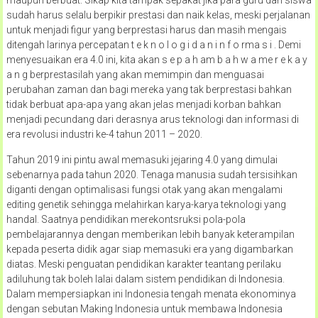
sudah harus selalu berpikir prestasi dan naik kelas, meski perjalanan
untuk menjadi figur yang berprestasi harus dan masih mengais
ditengah larinya percepatan t e k n o l o g i d a n i n f o rma s i . Demi
menyesuaikan era 4.0 ini, kita akan s e p a h am b a h w a me r e k a y
a n g berprestasilah yang akan memimpin dan menguasai
perubahan zaman dan bagi mereka yang tak berprestasi bahkan
tidak berbuat apa-apa yang akan jelas menjadi korban bahkan
menjadi pecundang dari derasnya arus teknologi dan informasi di
era revolusi industri ke-4 tahun 2011 – 2020.
Tahun 2019 ini pintu awal memasuki jejaring 4.0 yang dimulai
sebenarnya pada tahun 2020. Tenaga manusia sudah tersisihkan
diganti dengan optimalisasi fungsi otak yang akan mengalami
editing genetik sehingga melahirkan karya-karya teknologi yang
handal. Saatnya pendidikan merekontsruksi pola-pola
pembelajarannya dengan memberikan lebih banyak keterampilan
kepada peserta didik agar siap memasuki era yang digambarkan
diatas. Meski penguatan pendidikan karakter teantang perilaku
adiluhung tak boleh lalai dalam sistem pendidikan di Indonesia.
Dalam mempersiapkan ini Indonesia tengah menata ekonominya
dengan sebutan Making Indonesia untuk membawa Indonesia