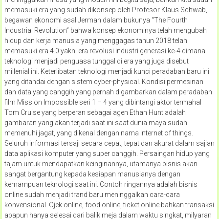
memasuki era yang sudah dikonsep oleh Profesor Klaus Schwab,
begawan ekonomi asal Jerman dalam bukunya “The Fourth
Industrial Revolution” bahwa konsep ekonominya telah mengubah
hidup dan kerja manusia yang menggagas tahun 2018 telah
memasuki era 4.0 yakni era revolusi industri generasi ke-4 dimana
teknologi menjadi penguasa tunggal di era yang juga disebut
millenial ini. Keterlibatan teknologi menjadi kunci peradaban baru ini
yang ditandai dengan sistem cyber-physical. Kondisi permesinan
dan data yang canggih yang pernah digambarkan dalam peradaban
film Mission Impossible seri 1 – 4 yang dibintangi aktor termahal
Tom Cruise yang berperan sebagai agen Ethan Hunt adalah
gambaran yang akan terjadi saat ini saat dunia maya sudah
memenuhi jagat, yang dikenal dengan nama internet of things.
Seluruh informasi tersaji secara cepat, tepat dan akurat dalam sajian
data aplikasi komputer yang super canggih. Persaingan hidup yang
tajam untuk mendapatkan keinginannya, utamanya bisnis akan
sangat bergantung kepada kesiapan manusianya dengan
kemampuan teknologi saat ini. Contoh ringannya adalah bisnis
online sudah menjadi trand baru meninggalkan cara-cara
konvensional. Ojek online, food online, ticket online bahkan transaksi
apapun hanya selesai dari balik meja dalam waktu singkat, milyaran