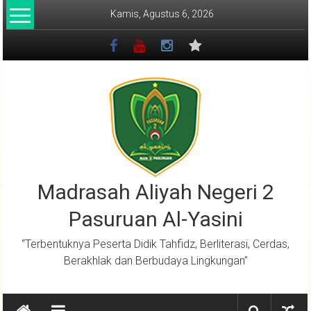
Lompat
Kamis, Agustus 6, 2026
ke
konten
Madrasah Aliyah Negeri 2
Pasuruan Al-Yasini
“Terbentuknya Peserta Didik Tahfidz, Berliterasi, Cerdas,
Berakhlak dan Berbudaya Lingkungan”