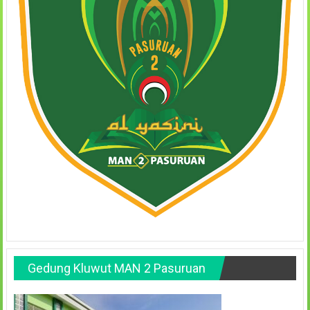
Gedung Kluwut MAN 2 Pasuruan