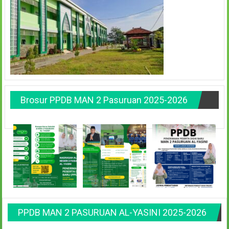
Brosur PPDB MAN 2 Pasuruan 2025-2026
PPDB MAN 2 PASURUAN AL-YASINI 2025-2026