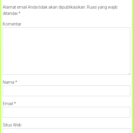
Alamat email Anda tidak akan dipublikasikan.
Ruas yang wajib
ditandai
*
Komentar
Nama
*
Email
*
Situs Web