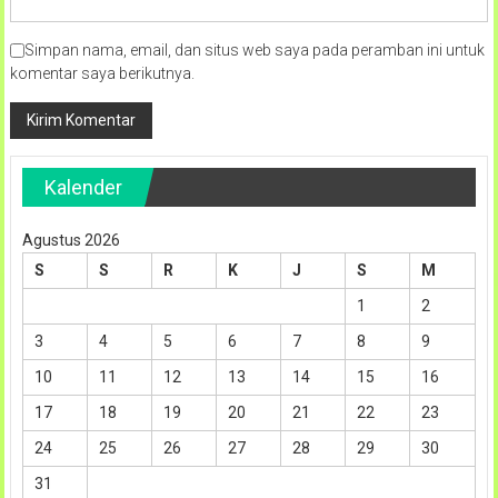
Simpan nama, email, dan situs web saya pada peramban ini untuk
komentar saya berikutnya.
Kalender
Agustus 2026
S
S
R
K
J
S
M
1
2
3
4
5
6
7
8
9
10
11
12
13
14
15
16
17
18
19
20
21
22
23
24
25
26
27
28
29
30
31