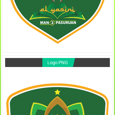
Logo PNG