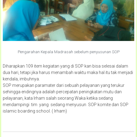
Pengarahan Kepala Madrasah sebelum penyusunan SOP
Diharapkan 109 item kegiatan yang di SOP kan bisa selesai dalam
dua hari, tetapi jika harus menambah waktu maka hal itu tak menjadi
kendala, imbuhnya.
SOP merupakan paramater dari sebuah pelayanan yang terukur
sehingga endingnya adalah percepatan peningkatan mutu dan
pelayanan, kata Irham salah seorang Waka ketika sedang
mendampingi tim yang sedang menyusun SOP komite dan SOP
islamic boarding school. ( Irham)