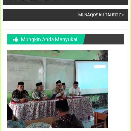
pos
MUNAQOSAH TAHFIDZ
Mungkin Anda Menyukai