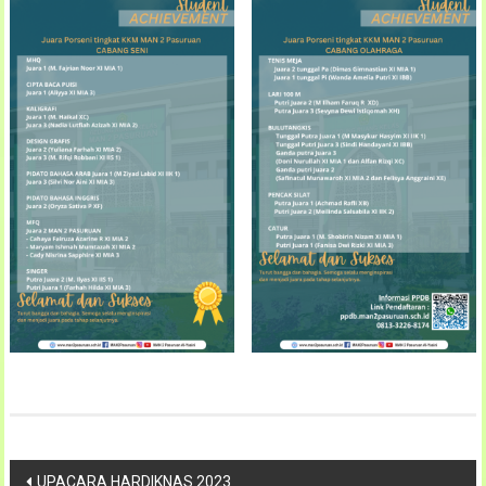
Navigasi
UPACARA HARDIKNAS 2023