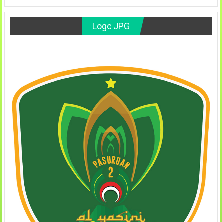
Logo JPG