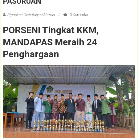
PASURUAN
Diposkan Oleh:Balya Akhmad
0 Komentar
PORSENI Tingkat KKM,
MANDAPAS Meraih 24
Penghargaan